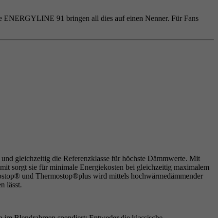
hale ENERGYLINE 91 bringen all dies auf einen Nenner. Für Fans
, und gleichzeitig die Referenzklasse für höchste Dämmwerte. Mit
t sorgt sie für minimale Energiekosten bei gleichzeitig maximalem
rmostop® und Thermostop®plus wird mittels hochwärmedämmender
n lässt.
 im Blendrahmen spendiert: Entweder die klassische