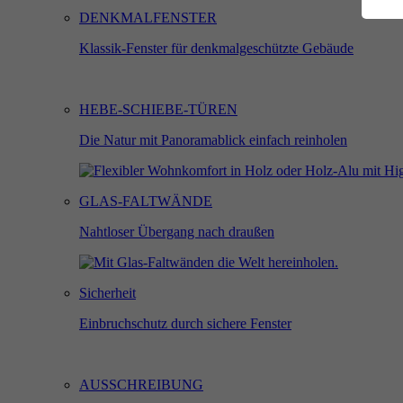
DENKMALFENSTER
Klassik-Fenster für denkmalgeschützte Gebäude
An
Di
HEBE-SCHIEBE-TÜREN
st
Die Natur mit Panoramablick einfach reinholen
M
GLAS-FALTWÄNDE
Di
Nahtloser Übergang nach draußen
Ih
Sicherheit
Einbruchschutz durch sichere Fenster
Ex
Wi
In
AUSSCHREIBUNG