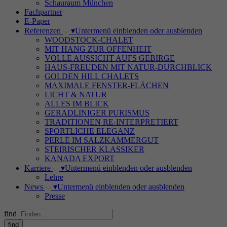
Schauraum München
Fachpartner
E-Paper
Referenzen
▾
Untermenü einblenden oder ausblenden
WOODSTOCK-CHALET
MIT HANG ZUR OFFENHEIT
VOLLE AUSSICHT AUFS GEBIRGE
HAUS-FREUDEN MIT NATUR-DURCHBLICK
GOLDEN HILL CHALETS
MAXIMALE FENSTER-FLÄCHEN
LICHT & NATUR
ALLES IM BLICK
GERADLINIGER PURISMUS
TRADITIONEN RE-INTERPRETIERT
SPORTLICHE ELEGANZ
PERLE IM SALZKAMMERGUT
STEIRISCHER KLASSIKER
KANADA EXPORT
Karriere
▾
Untermenü einblenden oder ausblenden
Lehre
News
▾
Untermenü einblenden oder ausblenden
Presse
find
find