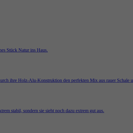
Anbieter
Google Analytics
Zweck
Werbeprodukten wie Echtzeitgebote von Drittanbietern zu
liefern.
Laufzeit
2 Jahre
Wird von Google Analytics verwendet, um Daten über die
Name
_gcl_au
Zweck
Anzahl der Besuche eines Nutzers auf der Website sowie
die Daten des ersten und des letzten Besuchs zu erfassen.
Anbieter
Google AdSense
Laufzeit
3 Monate
Wird von Google AdSense verwendet, um die Effizienz
Zweck
der Werbung auf Websites, die ihre Dienste nutzen, zu
testen.