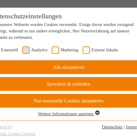
tenschutzeinstellungen
unserer Webseite werden Cookies verwendet. Einige davon werden zwingend
tigt, während es uns andere ermöglichen, Ihre Nutzererfahrung auf unserer
eite zu verbessern.
Essenziell
Analytics
Marketing
Externe Inhalte
Alle akzeptieren
Speichern & schließen
Nur essenzielle Cookies akzeptieren
Weitere Informationen anzeigen
senziell
senzielle Cookies werden für grundlegende Funktionen der Webseite benötigt.
ered by
Datenschutz
|
Impre
durch ist gewährleistet, dass die Webseite einwandfrei funktioniert.
inski Cookie Consent