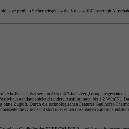
 inklusive großem Sicherheitsplus – die Kunststoff-Fenster mit Alusc
ff-Alu-Fenster, das serienmäßig mit 3-fach-Verglasung ausgestattet ist
assivhausstandard spielend (andere Ausführungen bis 1,2 W/m²K). Dami
g ohne Zugluft. Durch die technologischen Features Gaulhofer-The
nnenseite die Durchsicht stört oder einen unsauberen Eindruck entstehe
m Grund hat Gaulhofer der ENERGYLINE 91 drei Aussteifungsvarianten