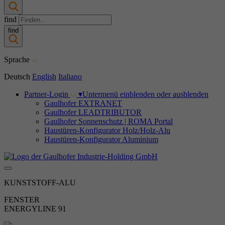
find
find
Sprache
Deutsch
English
Italiano
Partner-Login
▾
Untermenü einblenden oder ausblenden
Gaulhofer EXTRANET
Gaulhofer LEADTRIBUTOR
Gaulhofer Sonnenschutz | ROMA Portal
Haustüren-Konfigurator Holz/Holz-Alu
Haustüren-Konfigurator Aluminium
KUNSTSTOFF-ALU
FENSTER
ENERGYLINE 91