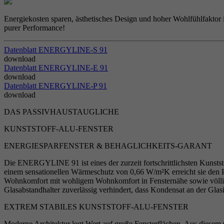
Energiekosten sparen, ästhetisches Design und hoher Wohlfühlfaktor
purer Performance!
Datenblatt ENER­GY­LINE-S 91
download
Datenblatt ENER­GY­LINE-E 91
download
Datenblatt ENER­GY­LINE-P 91
download
DAS PASSIVHAUSTAUGLICHE
KUNSTSTOFF-ALU-FENSTER
ENERGIESPARFENSTER & BEHAGLICHKEITS-GARANT
Die ENERGYLINE 91 ist eines der zurzeit fortschrittlichsten Kunststo
einem sensationellen Wärmeschutz von 0,66 W/m²K erreicht sie den P
Wohnkomfort mit wohligem Wohnkomfort in Fensternähe sowie völli
Glasabstandhalter zuverlässig verhindert, dass Kondensat an der Glasi
EXTREM STABILES KUNSTSTOFF-ALU-FENSTER
Moderne Architektur legt Wert auf große Fensterflächen. Aus diese