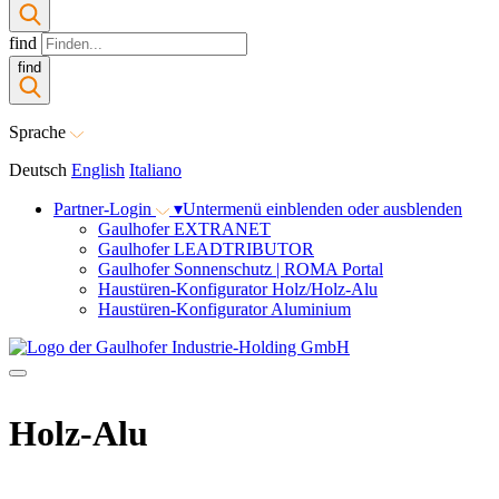
find
find
Sprache
Deutsch
English
Italiano
Partner-Login
▾
Untermenü einblenden oder ausblenden
Gaulhofer EXTRANET
Gaulhofer LEADTRIBUTOR
Gaulhofer Sonnenschutz | ROMA Portal
Haustüren-Konfigurator Holz/Holz-Alu
Haustüren-Konfigurator Aluminium
Holz-Alu