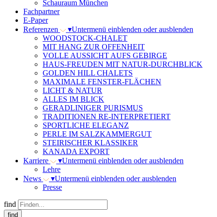
Schauraum München
Fachpartner
E-Paper
Referenzen
▾
Untermenü einblenden oder ausblenden
WOODSTOCK-CHALET
MIT HANG ZUR OFFENHEIT
VOLLE AUSSICHT AUFS GEBIRGE
HAUS-FREUDEN MIT NATUR-DURCHBLICK
GOLDEN HILL CHALETS
MAXIMALE FENSTER-FLÄCHEN
LICHT & NATUR
ALLES IM BLICK
GERADLINIGER PURISMUS
TRADITIONEN RE-INTERPRETIERT
SPORTLICHE ELEGANZ
PERLE IM SALZKAMMERGUT
STEIRISCHER KLASSIKER
KANADA EXPORT
Karriere
▾
Untermenü einblenden oder ausblenden
Lehre
News
▾
Untermenü einblenden oder ausblenden
Presse
find
find