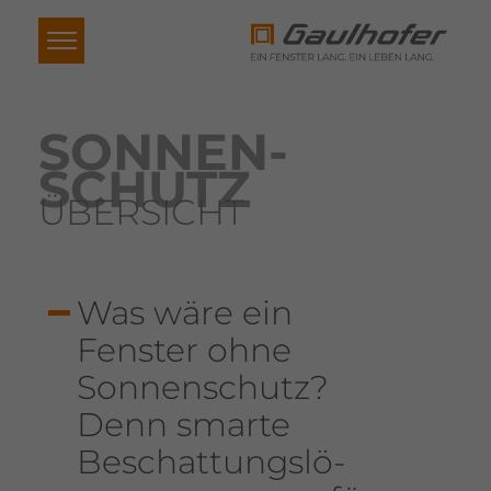
SONNEN­
SCHUTZ
ÜBERSICHT
Was wäre ein
Fenster ohne
Sonnen­schutz?
Denn smarte
Beschat­tungs­lö­