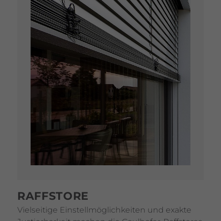
RAFFS­TORE
Viel­sei­tige Einstell­mög­lich­keiten und exakte