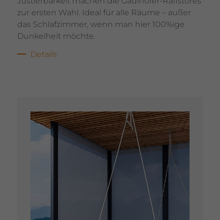
Justier­bar­keit machen die Gaul­hofer-Raffs­tores
zur ersten Wahl. Ideal für alle Räume – außer
das Schlaf­zimmer, wenn man hier 100%ige
Dunkel­heit möchte.
Details