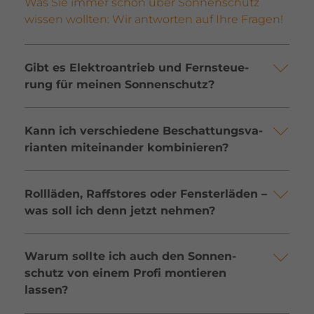
Was Sie immer schon über Sonnen­schutz
wissen wollten: Wir antworten auf Ihre Fragen!
Gibt es Elek­tro­an­trieb und Fern­steue­
rung für meinen Sonnen­schutz?
Kann ich verschie­dene Beschat­tungs­va­
ri­anten mitein­ander kombi­nieren?
Roll­läden, Raffs­tores oder Fens­ter­läden –
was soll ich denn jetzt nehmen?
Warum sollte ich auch den Sonnen­
schutz von einem Profi montieren
lassen?