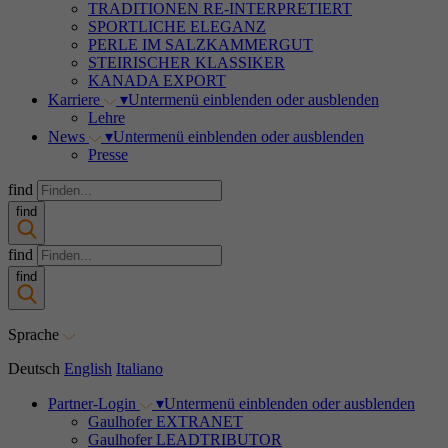
TRADITIONEN RE-INTERPRETIERT
SPORTLICHE ELEGANZ
PERLE IM SALZKAMMERGUT
STEIRISCHER KLASSIKER
KANADA EXPORT
Karriere
▾
Untermenü einblenden oder ausblenden
Lehre
News
▾
Untermenü einblenden oder ausblenden
Presse
find
find
find
find
Sprache
Deutsch
English
Italiano
Partner-Login
▾
Untermenü einblenden oder ausblenden
Gaulhofer EXTRANET
Gaulhofer LEADTRIBUTOR