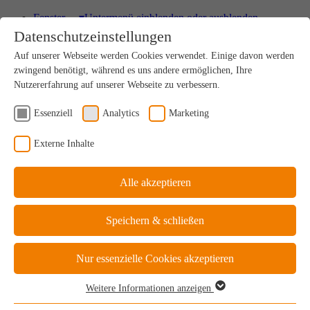
Fenster
▾
Untermenü einblenden oder ausblenden
Datenschutzeinstellungen
HOLZ
Auf unserer Webseite werden Cookies verwendet. Einige davon werden
Einzigartig nachhaltiges Naturprodukt
zwingend benötigt, während es uns andere ermöglichen, Ihre
Nutzererfahrung auf unserer Webseite zu verbessern.
Essenziell
Analytics
Marketing
HOLZ-ALU
Externe Inhalte
Drinnen Natur, außen perfekter Schutz
Alle akzeptieren
KUNSTSTOFF
Speichern & schließen
Ideale Kosten-Nutzen-Bilanz
Nur essenzielle Cookies akzeptieren
Weitere Informationen anzeigen
KUNSTSTOFF-ALU
Essenziell