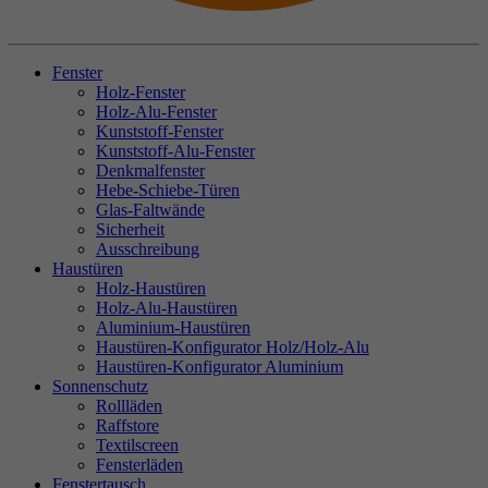
Fenster
Holz-Fenster
Holz-Alu-Fenster
Kunststoff-Fenster
Kunststoff-Alu-Fenster
Denkmalfenster
Hebe-Schiebe-Türen
Glas-Faltwände
Sicherheit
Ausschreibung
Haustüren
Holz-Haustüren
Holz-Alu-Haustüren
Aluminium-Haustüren
Haustüren-Konfigurator Holz/Holz-Alu
Haustüren-Konfigurator Aluminium
Sonnenschutz
Rollläden
Raffstore
Textilscreen
Fensterläden
Fenstertausch