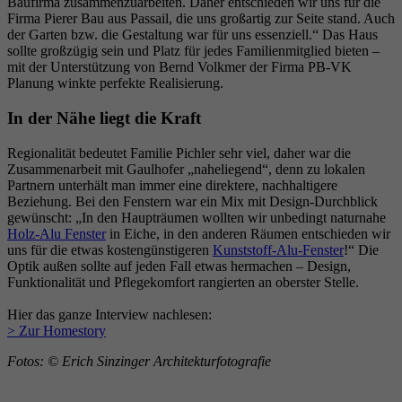
Baufirma zusammenzuarbeiten. Daher entschieden wir uns für die
Firma Pierer Bau aus Passail, die uns großartig zur Seite stand. Auch
der Garten bzw. die Gestaltung war für uns essenziell.“ Das Haus
sollte großzügig sein und Platz für jedes Familienmitglied bieten –
mit der Unterstützung von Bernd Volkmer der Firma PB-VK
Planung winkte perfekte Realisierung.
In der Nähe liegt die Kraft
Regionalität bedeutet Familie Pichler sehr viel, daher war die
Zusammenarbeit mit Gaulhofer „naheliegend“, denn zu lokalen
Partnern unterhält man immer eine direktere, nachhaltigere
Beziehung. Bei den Fenstern war ein Mix mit Design-Durchblick
gewünscht: „In den Haupträumen wollten wir unbedingt naturnahe
Holz-Alu Fenster
in Eiche, in den anderen Räumen entschieden wir
uns für die etwas kostengünstigeren
Kunststoff-Alu-Fenster
!“ Die
Optik außen sollte auf jeden Fall etwas hermachen – Design,
Funktionalität und Pflegekomfort rangierten an oberster Stelle.
Hier das ganze Inter­view nach­lesen:
> Zur Homestory
Fotos: © Erich Sinzinger Archi­tek­tur­fo­to­grafie