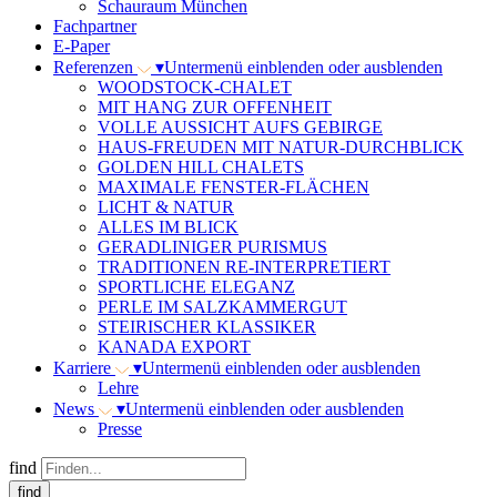
Schauraum München
Fachpartner
E-Paper
Referenzen
▾
Untermenü einblenden oder ausblenden
WOODSTOCK-CHALET
MIT HANG ZUR OFFENHEIT
VOLLE AUSSICHT AUFS GEBIRGE
HAUS-FREUDEN MIT NATUR-DURCHBLICK
GOLDEN HILL CHALETS
MAXIMALE FENSTER-FLÄCHEN
LICHT & NATUR
ALLES IM BLICK
GERADLINIGER PURISMUS
TRADITIONEN RE-INTERPRETIERT
SPORTLICHE ELEGANZ
PERLE IM SALZKAMMERGUT
STEIRISCHER KLASSIKER
KANADA EXPORT
Karriere
▾
Untermenü einblenden oder ausblenden
Lehre
News
▾
Untermenü einblenden oder ausblenden
Presse
find
find