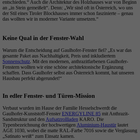
entschieden.“ Auch die Architektur des Holzhauses war von Beginn
an „in Stein gemeißelt“. Denn: „Wir sind oft in Österreich, wo uns
der Stil eines Tiroler Blockhauses immer schon faszinierte – genau
das wollten wir in moderner Variante umsetzen.“
Keine Qual in der Fenster-Wahl
Warum die Entscheidung auf Gaulhofer-Fenster fiel? „Es war das
gesamte Paket aus Nachhaltigkeit, Preis und inkludiertem
Sonnenschutz
. Mit den modernen, anthrazitfarbenen Gaulhofer-
Fenstern wollten wir eine schöne architektonische Ergänzung
schaffen. Dass Gaulhofer selbst aus Österreich kommt, hat unseren
Hausbau perfekt abgerundet!“
In edler Fenster- und Türen-Mission
Verbaut wurden im Hause der Familie Hesselschwerdt die
Gaulhofer-Kunststoff-Fenster
ENERGYLINE 85
mit Anthrazit-
Sandstruktur und den
Aufsatzrollladen
KARO. Die
Typenbezeichnung der hochwertigen
Aluminium-Haustür
lautet
AGE 1030, wobei die matte RAL-Farbe 7016 sowie die Verglasung
„Satinato weiß“ zum Einsatz kamen.