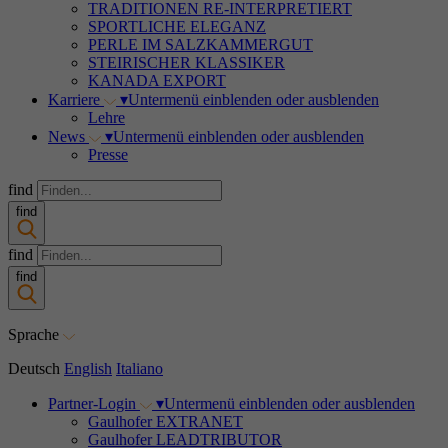
TRADITIONEN RE-INTERPRETIERT
SPORTLICHE ELEGANZ
PERLE IM SALZKAMMERGUT
STEIRISCHER KLASSIKER
KANADA EXPORT
Karriere
▾
Untermenü einblenden oder ausblenden
Lehre
News
▾
Untermenü einblenden oder ausblenden
Presse
find
find
find
find
Sprache
Deutsch
English
Italiano
Partner-Login
▾
Untermenü einblenden oder ausblenden
Gaulhofer EXTRANET
Gaulhofer LEADTRIBUTOR