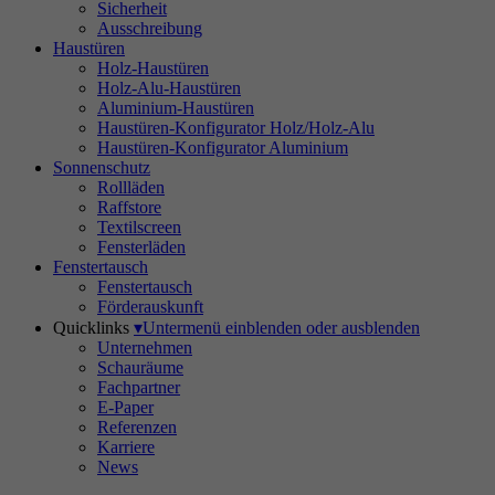
Sicherheit
Ausschreibung
Haustüren
Holz-Haustüren
Holz-Alu-Haustüren
Aluminium-Haustüren
Haustüren-Konfigurator Holz/Holz-Alu
Haustüren-Konfigurator Aluminium
Sonnenschutz
Rollläden
Raffstore
Textilscreen
Fensterläden
Fenstertausch
Fenstertausch
Förderauskunft
Quicklinks
▾
Untermenü einblenden oder ausblenden
Unternehmen
Schauräume
Fachpartner
E-Paper
Referenzen
Karriere
News