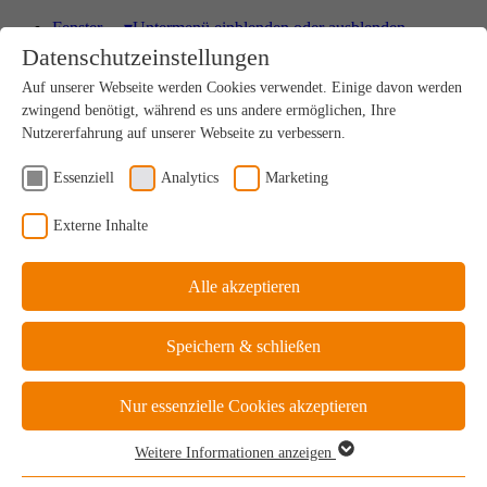
Fenster
▾
Untermenü einblenden oder ausblenden
Datenschutzeinstellungen
HOLZ
Auf unserer Webseite werden Cookies verwendet. Einige davon werden
Einzigartig nachhaltiges Naturprodukt
zwingend benötigt, während es uns andere ermöglichen, Ihre
Nutzererfahrung auf unserer Webseite zu verbessern.
Essenziell
Analytics
Marketing
HOLZ-ALU
Externe Inhalte
Drinnen Natur, außen perfekter Schutz
Alle akzeptieren
KUNSTSTOFF
Speichern & schließen
Ideale Kosten-Nutzen-Bilanz
Nur essenzielle Cookies akzeptieren
Weitere Informationen anzeigen
KUNSTSTOFF-ALU
Essenziell