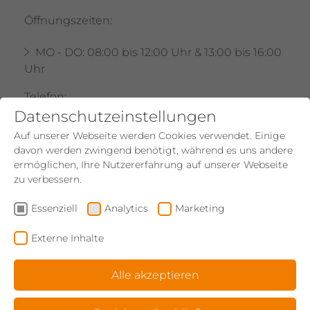
Öffnungs­zeiten:
MO - DO: 08:00 bis 12:00 Uhr & 13:00 bis 16:00
Uhr
Telefon:
Datenschutzeinstellungen
+43 3125 28220
Auf unserer Webseite werden Cookies verwendet. Einige
davon werden zwin­gend benö­tigt, während es uns andere
ermög­li­chen, Ihre Nutzer­er­fah­rung auf unserer Webseite
zu verbes­sern.
Essen­ziell
Analy­tics
Marke­ting
Externe Inhalte
Alle akzeptieren