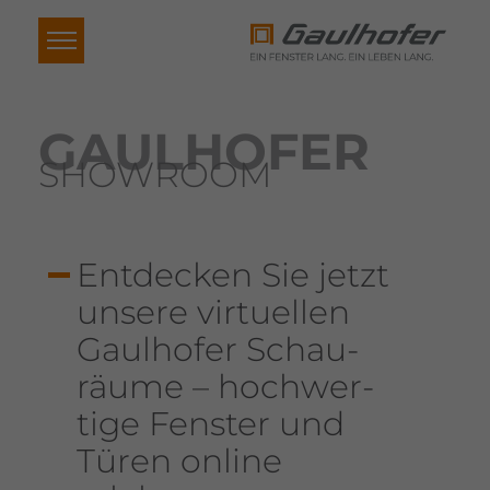
GAUL­HOFER
SHOW­ROOM
Entde­cken Sie jetzt
unsere virtu­ellen
Gaul­hofer Schau­
räume – hoch­wer­
tige Fenster und
Türen online