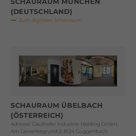
SCHAU­RAUM MÜNCHEN
(DEUTSCH­LAND)
Zum digi­talen Schau­raum
SCHAU­RAUM ÜBELBACH
(ÖSTER­REICH)
Adresse:
Gaul­hofer Indus­trie-Holding GmbH,
Am Gewer­be­grund 2, 8124 Guggen­bach