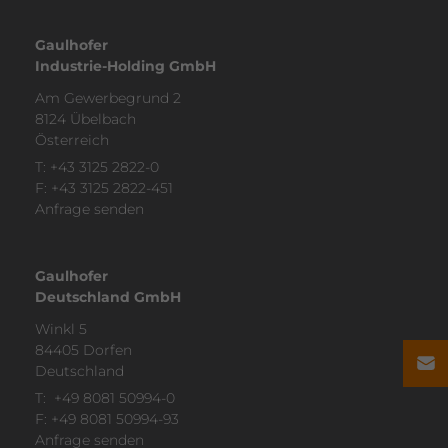
Wird von Google AdSense verwendet,
um die Effizienz der Werbung auf
Gaulhofer
Zweck
Websites, die ihre Dienste nutzen, zu
Industrie-Holding GmbH
testen.
Am Gewer­be­grund 2
8124 Übelbach
Öster­reich
T:
+43 3125 2822-0
F: +43 3125 2822-451
Anfrage senden
Gaulhofer
Deutschland GmbH
Winkl 5
84405 Dorfen
Deutsch­land
T:
+49 8081 50994-0
F: +49 8081 50994-93
Anfrage senden