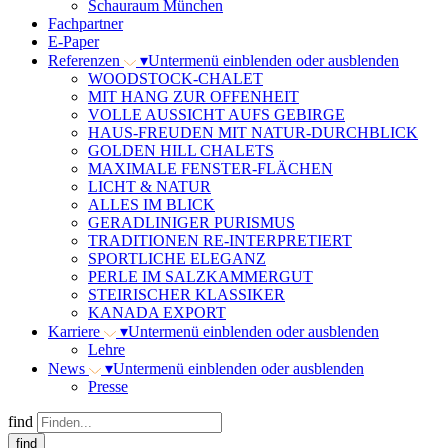
Schauraum München
Fachpartner
E-Paper
Referenzen
▾
Untermenü einblenden oder ausblenden
WOODSTOCK-CHALET
MIT HANG ZUR OFFENHEIT
VOLLE AUSSICHT AUFS GEBIRGE
HAUS-FREUDEN MIT NATUR-DURCHBLICK
GOLDEN HILL CHALETS
MAXIMALE FENSTER-FLÄCHEN
LICHT & NATUR
ALLES IM BLICK
GERADLINIGER PURISMUS
TRADITIONEN RE-INTERPRETIERT
SPORTLICHE ELEGANZ
PERLE IM SALZKAMMERGUT
STEIRISCHER KLASSIKER
KANADA EXPORT
Karriere
▾
Untermenü einblenden oder ausblenden
Lehre
News
▾
Untermenü einblenden oder ausblenden
Presse
find
find