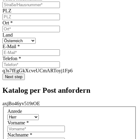
PLZ
Ort
*
Land
E-Mail
*
Telefon
*
q3s7fEgGkXcveUCmARToyj1Fp6
Next step
Katalog per Post anfordern
axjBo46yv519rOE
Anrede
Vorname
*
Nachname
*