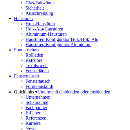
Glas-Faltwände
Sicherheit
Ausschreibung
Haustüren
Holz-Haustüren
Holz-Alu-Haustüren
Aluminium-Haustüren
Haustüren-Konfigurator Holz/Holz-Alu
Haustüren-Konfigurator Aluminium
Sonnenschutz
Rollläden
Raffstore
Textilscreen
Fensterläden
Fenstertausch
Fenstertausch
Förderauskunft
Quicklinks
▾
Untermenü einblenden oder ausblenden
Unternehmen
Schauräume
Fachpartner
E-Paper
Referenzen
Karriere
News