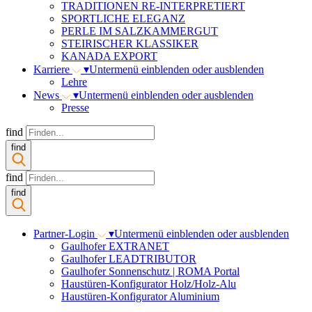
TRADITIONEN RE-INTERPRETIERT
SPORTLICHE ELEGANZ
PERLE IM SALZKAMMERGUT
STEIRISCHER KLASSIKER
KANADA EXPORT
Karriere
▾
Untermenü einblenden oder ausblenden
Lehre
News
▾
Untermenü einblenden oder ausblenden
Presse
find
find
find
find
Partner-Login
▾
Untermenü einblenden oder ausblenden
Gaulhofer EXTRANET
Gaulhofer LEADTRIBUTOR
Gaulhofer Sonnenschutz | ROMA Portal
Haustüren-Konfigurator Holz/Holz-Alu
Haustüren-Konfigurator Aluminium