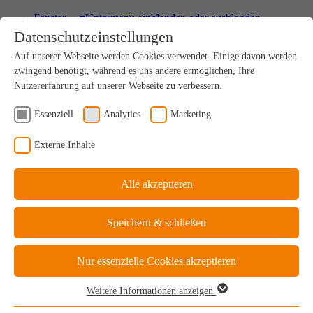
Fenster
▾
Untermenü einblenden oder ausblenden
Datenschutzeinstellungen
HOLZ
Auf unserer Webseite werden Cookies verwendet. Einige davon werden
Einzigartig nachhaltiges Naturprodukt
zwingend benötigt, während es uns andere ermöglichen, Ihre
Nutzererfahrung auf unserer Webseite zu verbessern.
Essenziell
Analytics
Marketing
HOLZ-ALU
Externe Inhalte
Drinnen Natur, außen perfekter Schutz
Alle akzeptieren
KUNSTSTOFF
Speichern & schließen
Ideale Kosten-Nutzen-Bilanz
Nur essenzielle Cookies akzeptieren
Weitere Informationen anzeigen
KUNSTSTOFF-ALU
Essenziell