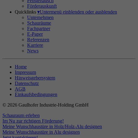
Fenstertausch
Förderauskunft
Quicklinks
▾
Untermenü einblenden oder ausblenden
Unternehmen
Schauräume
Fachpartner
E-Paper
Referenzen
Karriere
News
Home
Impressum
Hinweisgebersystem
Datenschutz
AGB
Einkaufsbedingungen
© 2026 Gaulhofer Industrie-Holding GmbH
Schauraum erleben
Im Nu zur richtigen Förderung!
Meine Wunschhaustüre in Holz/Holz-Alu designen
Meine Wunschhaustüre in Alu designen
Jetzt kontaktieren!