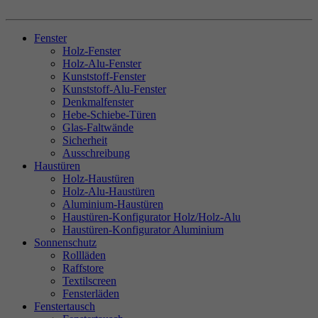
Fenster
Holz-Fenster
Holz-Alu-Fenster
Kunststoff-Fenster
Kunststoff-Alu-Fenster
Denkmalfenster
Hebe-Schiebe-Türen
Glas-Faltwände
Sicherheit
Ausschreibung
Haustüren
Holz-Haustüren
Holz-Alu-Haustüren
Aluminium-Haustüren
Haustüren-Konfigurator Holz/Holz-Alu
Haustüren-Konfigurator Aluminium
Sonnenschutz
Rollläden
Raffstore
Textilscreen
Fensterläden
Fenstertausch