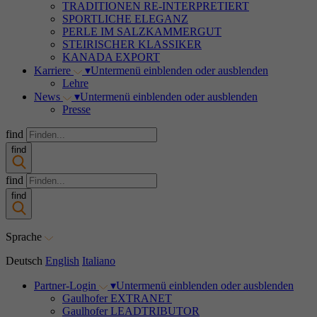
TRADITIONEN RE-INTERPRETIERT
SPORTLICHE ELEGANZ
PERLE IM SALZKAMMERGUT
STEIRISCHER KLASSIKER
KANADA EXPORT
Karriere
▾
Untermenü einblenden oder ausblenden
Lehre
News
▾
Untermenü einblenden oder ausblenden
Presse
find
find
find
find
Sprache
Deutsch
English
Italiano
Partner-Login
▾
Untermenü einblenden oder ausblenden
Gaulhofer EXTRANET
Gaulhofer LEADTRIBUTOR