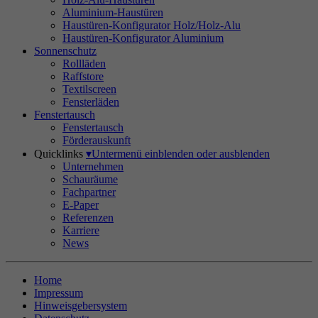
Aluminium-Haustüren
Haustüren-Konfigurator Holz/Holz-Alu
Haustüren-Konfigurator Aluminium
Sonnenschutz
Rollläden
Raffstore
Textilscreen
Fensterläden
Fenstertausch
Fenstertausch
Förderauskunft
Quicklinks
▾
Untermenü einblenden oder ausblenden
Unternehmen
Schauräume
Fachpartner
E-Paper
Referenzen
Karriere
News
Home
Impressum
Hinweisgebersystem