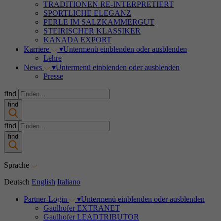
TRADITIONEN RE-INTERPRETIERT
SPORTLICHE ELEGANZ
PERLE IM SALZKAMMERGUT
STEIRISCHER KLASSIKER
KANADA EXPORT
Karriere
▾
Untermenü einblenden oder ausblenden
Lehre
News
▾
Untermenü einblenden oder ausblenden
Presse
find
find
find
find
Sprache
Deutsch
English
Italiano
Partner-Login
▾
Untermenü einblenden oder ausblenden
Gaulhofer EXTRANET
Gaulhofer LEADTRIBUTOR