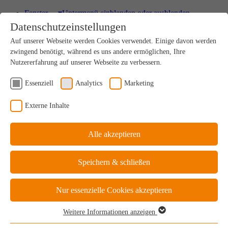
Fenster
▾
Untermenü einblenden oder ausblenden
Datenschutzeinstellungen
HOLZ
Auf unserer Webseite werden Cookies verwendet. Einige davon werden
Einzigartig nachhaltiges Naturprodukt
zwingend benötigt, während es uns andere ermöglichen, Ihre
Nutzererfahrung auf unserer Webseite zu verbessern.
Essenziell
Analytics
Marketing
HOLZ-ALU
Externe Inhalte
Drinnen Natur, außen perfekter Schutz
Alle akzeptieren
KUNSTSTOFF
Speichern & schließen
Ideale Kosten-Nutzen-Bilanz
Nur essenzielle Cookies akzeptieren
Weitere Informationen anzeigen
KUNSTSTOFF-ALU
Essenziell