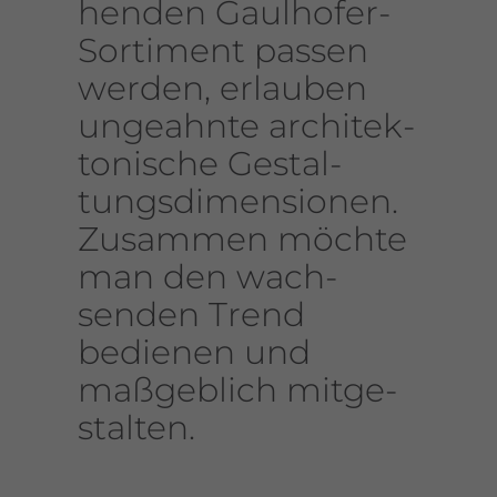
henden Gaul­hofer-
Sorti­ment passen
werden, erlauben
unge­ahnte archi­tek­
to­ni­sche Gestal­
tungs­di­men­sionen.
Zusammen möchte
man den wach­
senden Trend
bedienen und
maßgeb­lich mitge­
stalten.