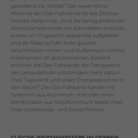
gestal­te­ri­sche Viel­falt!“ Das wesent­liche
Merkmal der Glas-Falt­wände ist das Zieh­har­
mo­nika-Falt­prinzip: „Sind die kantig profi­lierten
Alumi­ni­um­ele­mente mit schmalsten Ansichts­
breiten im Flügel­stoß voll­ständig aufge­faltet
und als Paket auf der Seite geparkt,
verschmelzen Innen- und Außen­raum nahtlos
mitein­ander. Im geschlos­senen Zustand
erhöhen die Glas-Falt­wände die Trans­pa­renz
der Gebäu­de­hülle und bringen mehr natür­li­
ches Tages­licht und solare Ener­gie­ge­winne in
den Raum!“ Die Glas-Falt­wand-Familie mit
Systemen aus Alumi­nium, Holz oder einer
Kombi­na­tion aus Holz/​Alumi­nium bietet maxi­
male Gestal­tungs- und Desi­gn­frei­heit.
GLEICHE WERT­MASS­STÄBE IM DENKEN U