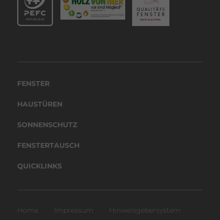
FENSTER
HAUS­TÜREN
SONNEN­SCHUTZ
FENS­TER­TAUSCH
QUICK­LINKS
Home
Impressum
Hinweis­ge­ber­system