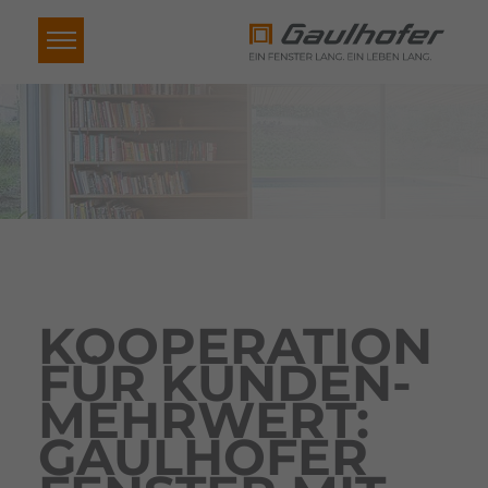
KOOPE­RA­TION
FÜR KUNDEN­
MEHR­WERT:
GAUL­HOFER