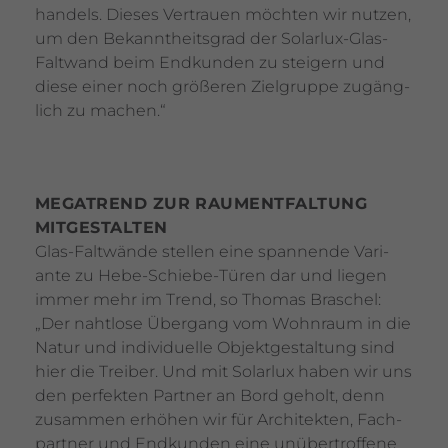
han­dels. Dieses Vertrauen möchten wir nutzen,
um den Bekannt­heits­grad der Solarlux-Glas-
Falt­wand beim Endkunden zu stei­gern und
diese einer noch größeren Ziel­gruppe zugäng­
lich zu machen.“
MEGA­TREND ZUR RAUMENT­FAL­TUNG
MITGE­STALTEN
Glas-Falt­wände stellen eine span­nende Vari­
ante zu Hebe-Schiebe-Türen dar und liegen
immer mehr im Trend, so Thomas Braschel:
„Der naht­lose Übergang vom Wohn­raum in die
Natur und indi­vi­du­elle Objekt­ge­stal­tung sind
hier die Treiber. Und mit Solarlux haben wir uns
den perfekten Partner an Bord geholt, denn
zusammen erhöhen wir für Archi­tekten, Fach­
partner und Endkunden eine unüber­trof­fene