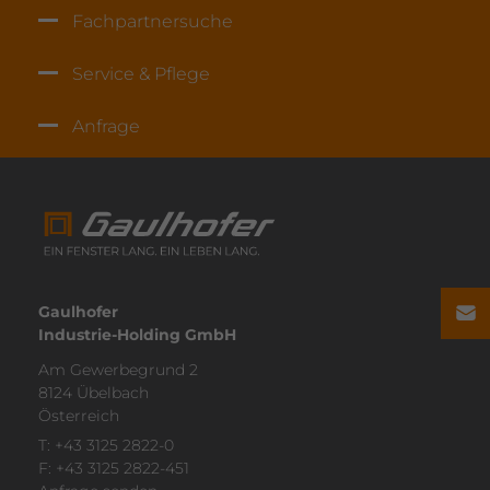
Fach­part­ner­suche
Service & Pflege
Anfrage
Gaulhofer
Industrie-Holding GmbH
Am Gewer­be­grund 2
8124 Übelbach
Öster­reich
T:
+43 3125 2822-0
F: +43 3125 2822-451