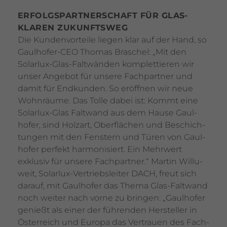
ERFOLGS­PART­NER­SCHAFT FÜR GLAS­
KLAREN ZUKUNFTSWEG
Die Kunden­vor­teile liegen klar auf der Hand, so
Gaul­hofer-CEO Thomas Braschel: „Mit den
Solarlux-Glas-Falt­wänden komplet­tieren wir
unser Angebot für unsere Fach­partner und
damit für Endkunden. So eröffnen wir neue
Wohn­räume. Das Tolle dabei ist: Kommt eine
Solarlux-Glas Falt­wand aus dem Hause Gaul­
hofer, sind Holzart, Ober­flä­chen und Beschich­
tungen mit den Fens­tern und Türen von Gaul­
hofer perfekt harmo­ni­siert. Ein Mehr­wert
exklusiv für unsere Fach­partner.“ Martin Willu­
weit, Solarlux-Vertriebs­leiter DACH, freut sich
darauf, mit Gaul­hofer das Thema Glas-Falt­wand
noch weiter nach vorne zu bringen: „Gaul­hofer
genießt als einer der führenden Hersteller in
Öster­reich und Europa das Vertrauen des Fach­