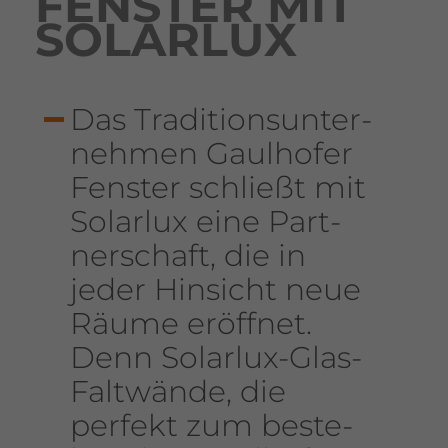
FENSTER MIT
SOLARLUX
Das Tradi­ti­ons­un­ter­
nehmen Gaul­hofer
Fenster schließt mit
Solarlux eine Part­
ner­schaft, die in
jeder Hinsicht neue
Räume eröffnet.
Denn Solarlux-Glas-
Falt­wände, die
perfekt zum beste­