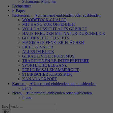
Schauraum München
Fachpartner
E-Paper
Referenzen
▾
Untermenü einblenden oder ausblenden
WOODSTOCK-CHALET
MIT HANG ZUR OFFENHEIT
VOLLE AUSSICHT AUFS GEBIRGE
HAUS-FREUDEN MIT NATUR-DURCHBLICK
GOLDEN HILL CHALETS
MAXIMALE FENSTER-FLÄCHEN
LICHT & NATUR
ALLES IM BLICK
GERADLINIGER PURISMUS
TRADITIONEN RE-INTERPRETIERT
SPORTLICHE ELEGANZ
PERLE IM SALZKAMMERGUT
STEIRISCHER KLASSIKER
KANADA EXPORT
Karriere
▾
Untermenü einblenden oder ausblenden
Lehre
News
▾
Untermenü einblenden oder ausblenden
Presse
find
find