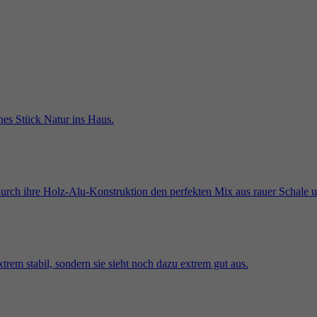
Anbieter
Google Analytics
Zweck
Werbeprodukten wie Echtzeitgebote von Drittanbietern zu
liefern.
Laufzeit
2 Jahre
Wird von Google Analytics verwendet, um Daten über die
Name
_gcl_au
Zweck
Anzahl der Besuche eines Nutzers auf der Website sowie
die Daten des ersten und des letzten Besuchs zu erfassen.
Anbieter
Google AdSense
Laufzeit
3 Monate
Wird von Google AdSense verwendet, um die Effizienz
Zweck
der Werbung auf Websites, die ihre Dienste nutzen, zu
testen.