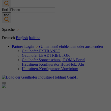
find
find
Sprache
Deutsch
English
Italiano
Partner-Login
▾
Untermenü einblenden oder ausblenden
Gaulhofer EXTRANET
Gaulhofer LEADTRIBUTOR
Gaulhofer Sonnenschutz | ROMA Portal
Haustüren-Konfigurator Holz/Holz-Alu
Haustüren-Konfigurator Aluminium