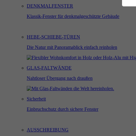
DENKMALFENSTER
Klassik-Fenster für denkmalgeschützte Gebäude
An
Di
HEBE-SCHIEBE-TÜREN
st
Die Natur mit Panoramablick einfach reinholen
M
GLAS-FALTWÄNDE
Di
Nahtloser Übergang nach draußen
Ih
Sicherheit
Einbruchschutz durch sichere Fenster
Ex
Wi
In
AUSSCHREIBUNG