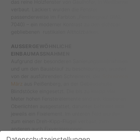
das reine Holzfenster von Gaulhofer, in Weißtanne
verbaut. Lackiert wurden die Fenster
passenderweise im Farbton „Fenstergrau“ (RAL
7040) – ein moderner Kontrast zu den sichtbar
gebliebenen rustikalen Altholzbalken.
AUSSERGEWÖHNLICHE E
INBAUMASSNAHMEN
Aufgrund der besonderen Sanierungsmaßnahmen
und um den Bauablauf zu beschleunigen, wurden
von der ausführenden Schreinerei, der
Schreinerei
März
aus Peißenberg, an der Gebäudehülle
Blindstöcke eingesetzt. Die bis zu knapp vier
Meter hohen Fensterelemente sind mit kippbaren
Oberlichten ausgestattet, darunter befindet sich
jeweils ein Fixelement. Im unteren Feld wurden
zum einen Dreh-Kipp-Flügel verbaut, zum
anderen auch Fixverglasungen.
Datenschutzeinstellungen