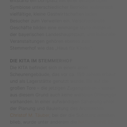
entstand ein Dorfplatz mit einer einzigartigen
Symbiose unterschiedlicher Betriebe: Kulinarisch
vielfältige, kleine Gastwirtschaften laden
Besucher zum Verweilen ein. Verschiedenste
Geschäfte bilden eine einmalige Idylle mitten in
der bayerischen Landeshauptstadt, und kulturelle
Veranstaltungen gehören ebenso zum
Stemmerhof wie das „Haus für Kinder“.
DIE KITA IM STEMMERHOF
Die KITA befindet sich in einem alten
Scheunengebäude, das vor ca. 150 Jahren erbaut
und als Lagerstätte genutzt wurde. Bis auf die
großen Tore – die jetzigen Zugangstüren – waren
aus diesem Grund auch keine weiteren Öffnungen
vorhanden. In einer aufwändigen Sanierung unter
der Planung und Bauleitung des Architekten
Christof M. Täuber
, bei der die Substanz erhalten
blieb, wurde unter anderem die
NATURELINE 92
,