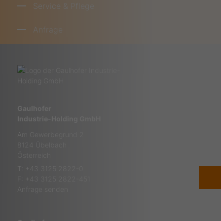
Service & Pflege
Anfrage
Gaulhofer
Industrie-Holding GmbH
Am Gewerbegrund 2
8124 Übelbach
Österreich
T:
+43 3125 2822-0
F: +43 3125 2822-451
Anfrage senden