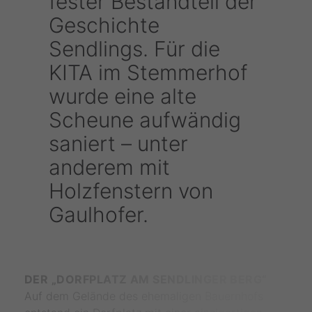
fester Bestandteil der
Geschichte
Sendlings. Für die
KITA im Stemmerhof
wurde eine alte
Scheune aufwändig
saniert – unter
anderem mit
Holzfenstern von
Gaulhofer.
DER „DORFPLATZ AM SENDLINGER BERG“
Auf dem Gelände des ehemaligen Bauernhofs