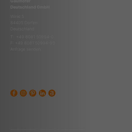
Gaulhofer
Deutschland GmbH
Winkl 5
84405 Dorfen
Deutschland
T:
+49 8081 50994-0
F: +49 8081 50994-93
Anfrage senden