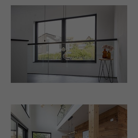
liefern.
Wird von Google Analytics verwendet,
um Daten über die Anzahl der
Name
_gcl_au
Zweck
Besuche eines Nutzers auf der
Website sowie die Daten des ersten
Anbieter
Google AdSense
und des letzten Besuchs zu erfassen.
Laufzeit
3 Monate
Wird von Google AdSense verwendet,
um die Effizienz der Werbung auf
Zweck
Websites, die ihre Dienste nutzen, zu
testen.