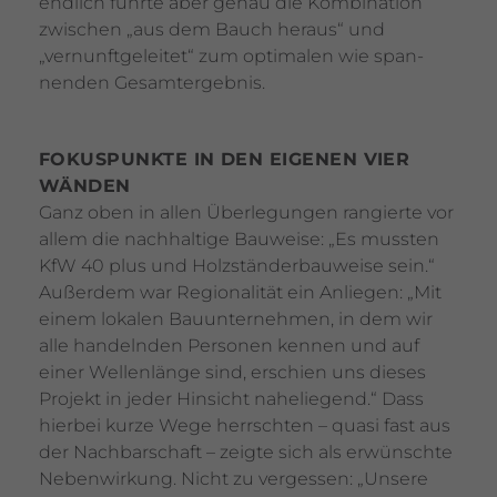
end­lich führte aber genau die Kombi­na­tion
zwischen „aus dem Bauch heraus“ und
„vernunft­ge­leitet“ zum opti­malen wie span­
nenden Gesamt­er­gebnis.
FOKUS­PUNKTE IN DEN EIGENEN VIER
WÄNDEN
Ganz oben in allen Überle­gungen rangierte vor
allem die nach­hal­tige Bauweise: „Es mussten
KfW 40 plus und Holz­stän­der­bau­weise sein.“
Außerdem war Regio­na­lität ein Anliegen: „Mit
einem lokalen Bauun­ter­nehmen, in dem wir
alle handelnden Personen kennen und auf
einer Wellen­länge sind, erschien uns dieses
Projekt in jeder Hinsicht nahe­lie­gend.“ Dass
hierbei kurze Wege herrschten – quasi fast aus
der Nach­bar­schaft – zeigte sich als erwünschte
Neben­wir­kung. Nicht zu vergessen: „Unsere