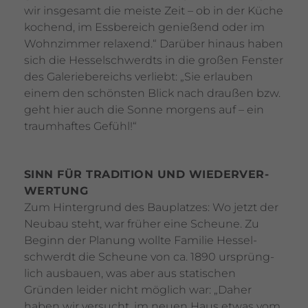
wir insge­samt die meiste Zeit – ob in der Küche
kochend, im Essbe­reich genie­ßend oder im
Wohn­zimmer rela­xend.“ Darüber hinaus haben
sich die Hessel­schwerdts in die großen Fenster
des Gale­rie­be­reichs verliebt: „Sie erlauben
einem den schönsten Blick nach draußen bzw.
geht hier auch die Sonne morgens auf – ein
traum­haftes Gefühl!“
SINN FÜR TRADI­TION UND WIEDER­VER­
WER­TUNG
Zum Hinter­grund des Bauplatzes: Wo jetzt der
Neubau steht, war früher eine Scheune. Zu
Beginn der Planung wollte Familie Hessel­
schwerdt die Scheune von ca. 1890 ursprüng­
lich ausbauen, was aber aus stati­schen
Gründen leider nicht möglich war: „Daher
haben wir versucht, im neuen Haus etwas vom