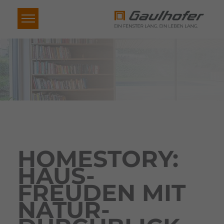
HOME­STORY:
HAUS-
FREUDEN MIT
NATUR-