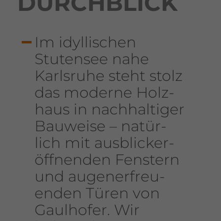
DURCH­BLICK
Im idyl­li­schen
Stutensee nahe
Karls­ruhe steht stolz
das moderne Holz­
haus in nach­hal­tiger
Bauweise – natür­
lich mit ausbli­cker­
öff­nenden Fens­tern
und augen­er­freu­
enden Türen von
Gaul­hofer. Wir