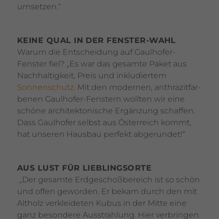
umsetzen.“
KEINE QUAL IN DER FENSTER-WAHL
Warum die Entschei­dung auf Gaul­hofer-
Fenster fiel? „Es war das gesamte Paket aus
Nach­hal­tig­keit, Preis und inklu­diertem
Sonnen­schutz
. Mit den modernen, anthra­zit­far­
benen Gaul­hofer-Fens­tern wollten wir eine
schöne archi­tek­to­ni­sche Ergän­zung schaffen.
Dass Gaul­hofer selbst aus Öster­reich kommt,
hat unseren Hausbau perfekt abge­rundet!“
AUS LUST FÜR LIEB­LINGS­ORTE
„Der gesamte Erdge­schoß­be­reich ist so schön
und offen geworden. Er bekam durch den mit
Altholz verklei­deten Kubus in der Mitte eine
ganz beson­dere Ausstrah­lung. Hier verbringen