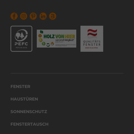
FENSTER
HAUS­TÜREN
SONNEN­SCHUTZ
FENS­TER­TAUSCH