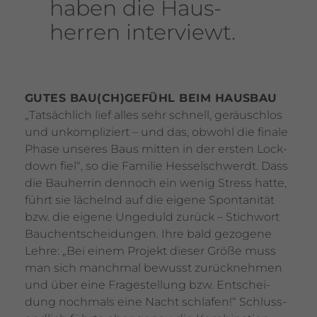
haben die Haus­
herren inter­viewt.
GUTES BAU(CH)GEFÜHL BEIM HAUSBAU
„Tatsäch­lich lief alles sehr schnell, geräuschlos
und unkom­pli­ziert – und das, obwohl die finale
Phase unseres Baus mitten in der ersten Lock­
down fiel“, so die Familie Hessel­schwerdt. Dass
die Bauherrin dennoch ein wenig Stress hatte,
führt sie lächelnd auf die eigene Spon­ta­nität
bzw. die eigene Unge­duld zurück – Stich­wort
Bauch­ent­schei­dungen. Ihre bald gezo­gene
Lehre: „Bei einem Projekt dieser Größe muss
man sich manchmal bewusst zurück­nehmen
und über eine Frage­stel­lung bzw. Entschei­
dung noch­mals eine Nacht schlafen!“ Schluss­