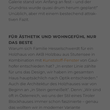
Galerie stand von Anfang an fest – und der
Grund­riss wurde quasi drum herum geplant!“
Unüb­lich, aber mit einem beste­chend attrak­
tiven Fazit.
FÜR ÄSTHETIK UND WOHN­GE­FÜHL NUR
DAS BESTE
Warum sich Familie Hessel­schwerdt für ein
Holz­haus von AKB Holzbau aus Stutensee in
Kombi­na­tion mit
Kunst­stoff-Fenster
von Gaul­
hofer entschieden hat? „In erster Linie zählte
für uns das Design, wir haben im gesamten
Haus haupt­säch­lich nach Optik entschieden.“
Auch die Archi­tektur des Holz­hauses war von
Beginn an „in Stein gemei­ßelt“. Denn: „Wir sind
oft in Öster­reich, wo uns der Stil eines Tiroler
Block­hauses immer schon faszi­nierte – genau
das wollten wir in moderner Vari­ante