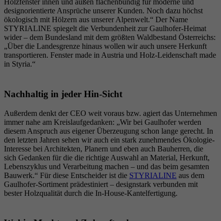
Holzfenster innen und außen flächenbündig für moderne und
designorientierte Ansprüche unserer Kunden. Noch dazu höchst
ökologisch mit Hölzern aus unserer Alpenwelt.“ Der Name
STYRIALINE spiegelt die Verbundenheit zur Gaulhofer-Heimat
wider – dem Bundesland mit dem größten Waldbestand Österreichs:
„Über die Landesgrenze hinaus wollen wir auch unsere Herkunft
transportieren. Fenster made in Austria und Holz-Leidenschaft made
in Styria.“
Nachhaltig in jeder Hin-Sicht
Außerdem denkt der CEO weit voraus bzw. agiert das Unternehmen
immer nahe am Kreislaufgedanken: „Wir bei Gaulhofer werden
diesem Anspruch aus eigener Überzeugung schon lange gerecht. In
den letzten Jahren sehen wir auch ein stark zunehmendes Ökologie-
Interesse bei Architekten, Planern und eben auch Bauherren, die
sich Gedanken für die die richtige Auswahl an Material, Herkunft,
Lebenszyklus und Verarbeitung machen – und das beim gesamten
Bauwerk.“ Für diese Entscheider ist die
STYRIALINE
aus dem
Gaulhofer-Sortiment prädestiniert – designstark verbunden mit
bester Holzqualität durch die In-House-Kantelfertigung.