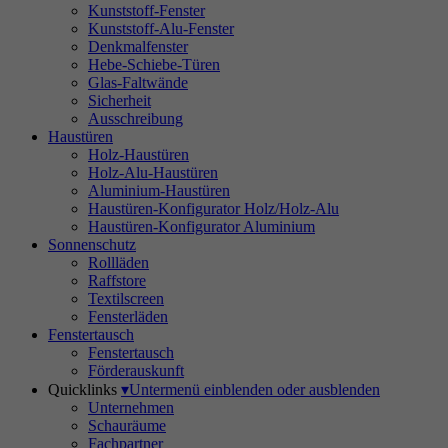
Kunststoff-Fenster
Kunststoff-Alu-Fenster
Denkmalfenster
Hebe-Schiebe-Türen
Glas-Faltwände
Sicherheit
Ausschreibung
Haustüren
Holz-Haustüren
Holz-Alu-Haustüren
Aluminium-Haustüren
Haustüren-Konfigurator Holz/Holz-Alu
Haustüren-Konfigurator Aluminium
Sonnenschutz
Rollläden
Raffstore
Textilscreen
Fensterläden
Fenstertausch
Fenstertausch
Förderauskunft
Quicklinks
▾
Untermenü einblenden oder ausblenden
Unternehmen
Schauräume
Fachpartner