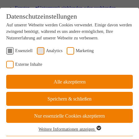
Fenster
▾
Untermenü einblenden oder ausblenden
Datenschutzeinstellungen
HOLZ
Auf unserer Webseite werden Cookies verwendet. Einige davon werden
Einzigartig nachhaltiges Naturprodukt
zwingend benötigt, während es uns andere ermöglichen, Ihre
Nutzererfahrung auf unserer Webseite zu verbessern.
Essenziell
Analytics
Marketing
HOLZ-ALU
Externe Inhalte
Drinnen Natur, außen perfekter Schutz
Alle akzeptieren
KUNSTSTOFF
Speichern & schließen
Ideale Kosten-Nutzen-Bilanz
Nur essenzielle Cookies akzeptieren
Weitere Informationen anzeigen
KUNSTSTOFF-ALU
Essenziell