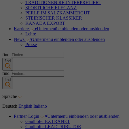
TRADITIONEN RE-INTERPRETIERT
SPORTLICHE ELEGANZ
PERLE IM SALZKAMMERGUT
STEIRISCHER KLASSIKER
KANADA EXPORT
Karriere
▾
Untermenü einblenden oder ausblenden
Lehre
News
▾
Untermenü einblenden oder ausblenden
Presse
find
find
find
find
Sprache
Deutsch
English
Italiano
Partner-Login
▾
Untermenü einblenden oder ausblenden
Gaulhofer EXTRANET
Gaulhofer LEADTRIBUTOR