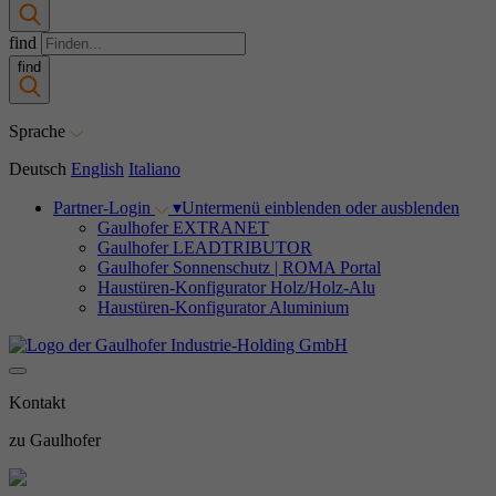
find
find
Sprache
Deutsch
English
Italiano
Partner-Login
▾
Untermenü einblenden oder ausblenden
Gaulhofer EXTRANET
Gaulhofer LEADTRIBUTOR
Gaulhofer Sonnenschutz | ROMA Portal
Haustüren-Konfigurator Holz/Holz-Alu
Haustüren-Konfigurator Aluminium
Kontakt
zu Gaulhofer