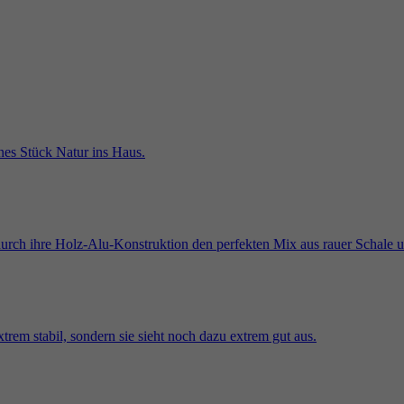
Anbieter
Google Analytics
Zweck
Werbeprodukten wie Echtzeitgebote von Drittanbietern zu
liefern.
Laufzeit
2 Jahre
Wird von Google Analytics verwendet, um Daten über die
Name
_gcl_au
Zweck
Anzahl der Besuche eines Nutzers auf der Website sowie
die Daten des ersten und des letzten Besuchs zu erfassen.
Anbieter
Google AdSense
Laufzeit
3 Monate
Wird von Google AdSense verwendet, um die Effizienz
Zweck
der Werbung auf Websites, die ihre Dienste nutzen, zu
testen.