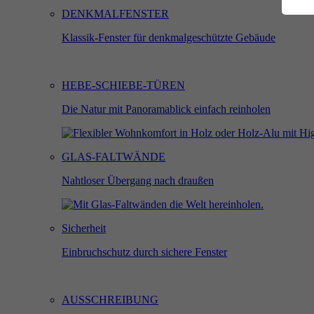
DENKMALFENSTER
Klassik-Fenster für denkmalgeschützte Gebäude
An
Di
HEBE-SCHIEBE-TÜREN
st
Die Natur mit Panoramablick einfach reinholen
M
GLAS-FALTWÄNDE
Di
Nahtloser Übergang nach draußen
Ih
Sicherheit
Einbruchschutz durch sichere Fenster
Ex
Wi
In
AUSSCHREIBUNG