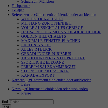
Schauraum München
Fachpartner
E-Paper
Referenzen
▾
Untermenü einblenden oder ausblenden
WOODSTOCK-CHALET
MIT HANG ZUR OFFENHEIT
VOLLE AUSSICHT AUFS GEBIRGE
HAUS-FREUDEN MIT NATUR-DURCHBLICK
GOLDEN HILL CHALETS
MAXIMALE FENSTER-FLÄCHEN
LICHT & NATUR
ALLES IM BLICK
GERADLINIGER PURISMUS
TRADITIONEN RE-INTERPRETIERT
SPORTLICHE ELEGANZ
PERLE IM SALZKAMMERGUT
STEIRISCHER KLASSIKER
KANADA EXPORT
Karriere
▾
Untermenü einblenden oder ausblenden
Lehre
News
▾
Untermenü einblenden oder ausblenden
Presse
find
find