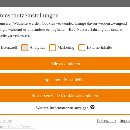
tenschutzeinstellungen
unserer Webseite werden Cookies verwendet. Einige davon werden zwingend
tigt, während es uns andere ermöglichen, Ihre Nutzererfahrung auf unserer
eite zu verbessern.
Essenziell
Analytics
Marketing
Externe Inhalte
Alle akzeptieren
Speichern & schließen
Nur essenzielle Cookies akzeptieren
Weitere Informationen anzeigen
senziell
senzielle Cookies werden für grundlegende Funktionen der Webseite benötigt.
ered by
Datenschutz
|
Impre
durch ist gewährleistet, dass die Webseite einwandfrei funktioniert.
inski Cookie Consent