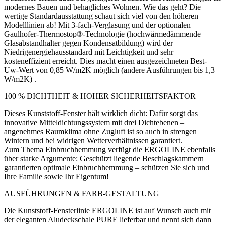
modernes Bauen und behagliches Wohnen. Wie das geht? Die
wertige Standardausstattung schaut sich viel von den höheren
Modelllinien ab! Mit 3-fach-Verglasung und der optionalen
Gaulhofer-Thermostop®-Technologie (hochwärmedämmende
Glasabstandhalter gegen Kondensatbildung) wird der
Niedrigenergiehausstandard mit Leichtigkeit und sehr
kosteneffizient erreicht. Dies macht einen ausgezeichneten Best-
Uw-Wert von 0,85 W/m2K möglich (andere Ausführungen bis 1,3
W/m2K) .
100 % DICHTHEIT & HOHER SICHERHEITSFAKTOR
Dieses Kunststoff-Fenster hält wirklich dicht: Dafür sorgt das
innovative Mitteldichtungssystem mit drei Dichtebenen –
angenehmes Raumklima ohne Zugluft ist so auch in strengen
Wintern und bei widrigen Wetterverhältnissen garantiert.
Zum Thema Einbruchhemmung verfügt die ERGOLINE ebenfalls
über starke Argumente: Geschützt liegende Beschlagskammern
garantierten optimale Einbruchhemmung – schützen Sie sich und
Ihre Familie sowie Ihr Eigentum!
AUSFÜHRUNGEN & FARB-GESTALTUNG
Die Kunststoff-Fensterlinie ERGOLINE ist auf Wunsch auch mit
der eleganten Aludeckschale PURE lieferbar und nennt sich dann