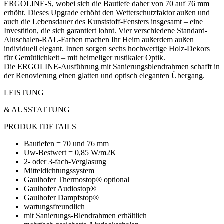
ERGOLINE-S, wobei sich die Bautiefe daher von 70 auf 76 mm
erhöht. Dieses Upgrade erhöht den Wetterschutzfaktor außen und
auch die Lebensdauer des Kunststoff-Fensters insgesamt – eine
Investition, die sich garantiert lohnt. Vier verschiedene Standard-
Aluschalen-RAL-Farben machen Ihr Heim außerdem außen
individuell elegant. Innen sorgen sechs hochwertige Holz-Dekors
für Gemütlichkeit – mit heimeliger rustikaler Optik.
Die ERGOLINE-Ausführung mit Sanierungsblendrahmen schafft in
der Renovierung einen glatten und optisch eleganten Übergang.
LEISTUNG
& AUSSTATTUNG
PRODUKTDETAILS
Bautiefen = 70 und 76 mm
Uw-Bestwert = 0,85 W/m2K
2- oder 3-fach-Verglasung
Mitteldichtungssystem
Gaulhofer Thermostop® optional
Gaulhofer Audiostop®
Gaulhofer Dampfstop®
wartungsfreundlich
mit Sanierungs-Blendrahmen erhältlich