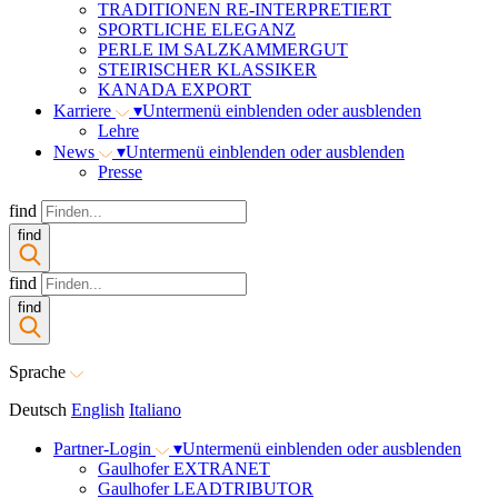
TRADITIONEN RE-INTERPRETIERT
SPORTLICHE ELEGANZ
PERLE IM SALZKAMMERGUT
STEIRISCHER KLASSIKER
KANADA EXPORT
Karriere
▾
Untermenü einblenden oder ausblenden
Lehre
News
▾
Untermenü einblenden oder ausblenden
Presse
find
find
find
find
Sprache
Deutsch
English
Italiano
Partner-Login
▾
Untermenü einblenden oder ausblenden
Gaulhofer EXTRANET
Gaulhofer LEADTRIBUTOR