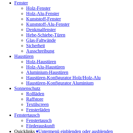
Fenster
Holz-Fenster
Holz-Alu-Fenster
Kunststoff-Fenster
Kunststoff-Alu-Fenster
Denkmalfenster
Hebe-Schiebe-Türen
Glas-Faltwände
Sicherheit
Ausschreibung
Haustüren
Holz-Haustüren
Holz-Alu-Haustüren
Aluminium-Haustüren
Haustüren-Konfigurator Holz/Holz-Alu
Haustüren-Konfigurator Aluminium
Sonnenschutz
Rollläden
Raffstore
Textilscreen
Fensterläden
Fenstertausch
Fenstertausch
Förderauskunft
Quicklinks
▾
Untermenü einblenden oder ausblenden