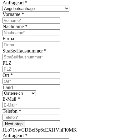
Anfrageart
*
Vorname
*
Nachname
*
Firma
Straße/Hausnummer
*
PLZ
Ort
*
Land
E-Mail
*
Telefon
*
Next step
JLo71vwCDBei5p6cEXHVhFI0MK
Anfrageart
*