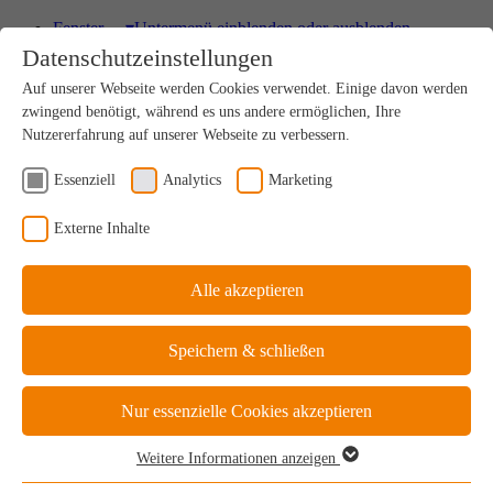
Fenster
▾
Untermenü einblenden oder ausblenden
Datenschutzeinstellungen
HOLZ
Auf unserer Webseite werden Cookies verwendet. Einige davon werden
Einzigartig nachhaltiges Naturprodukt
zwingend benötigt, während es uns andere ermöglichen, Ihre
Nutzererfahrung auf unserer Webseite zu verbessern.
Essenziell
Analytics
Marketing
HOLZ-ALU
Externe Inhalte
Drinnen Natur, außen perfekter Schutz
Alle akzeptieren
KUNSTSTOFF
Speichern & schließen
Ideale Kosten-Nutzen-Bilanz
Nur essenzielle Cookies akzeptieren
Weitere Informationen anzeigen
KUNSTSTOFF-ALU
Essenziell