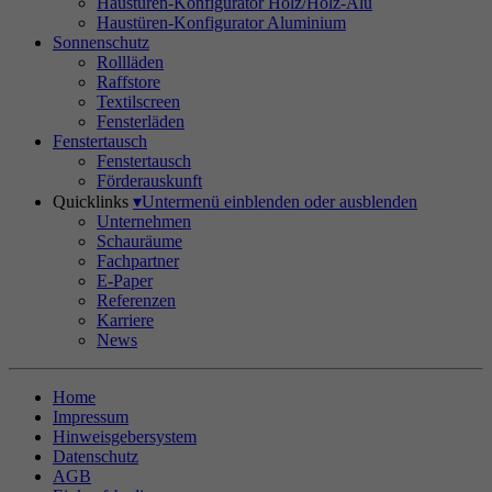
Haustüren-Konfigurator Holz/Holz-Alu
Haustüren-Konfigurator Aluminium
Sonnenschutz
Rollläden
Raffstore
Textilscreen
Fensterläden
Fenstertausch
Fenstertausch
Förderauskunft
Quicklinks
▾
Untermenü einblenden oder ausblenden
Unternehmen
Schauräume
Fachpartner
E-Paper
Referenzen
Karriere
News
Home
Impressum
Hinweisgebersystem
Datenschutz
AGB