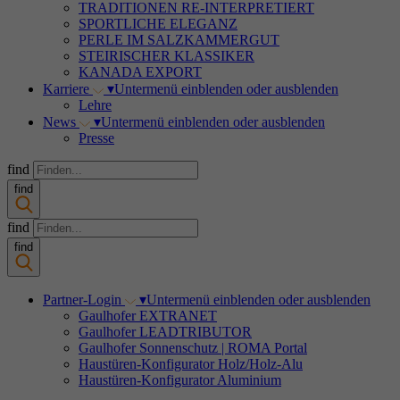
TRADITIONEN RE-INTERPRETIERT
SPORTLICHE ELEGANZ
PERLE IM SALZKAMMERGUT
STEIRISCHER KLASSIKER
KANADA EXPORT
Karriere
▾
Untermenü einblenden oder ausblenden
Lehre
News
▾
Untermenü einblenden oder ausblenden
Presse
find
find
find
find
Partner-Login
▾
Untermenü einblenden oder ausblenden
Gaulhofer EXTRANET
Gaulhofer LEADTRIBUTOR
Gaulhofer Sonnenschutz | ROMA Portal
Haustüren-Konfigurator Holz/Holz-Alu
Haustüren-Konfigurator Aluminium