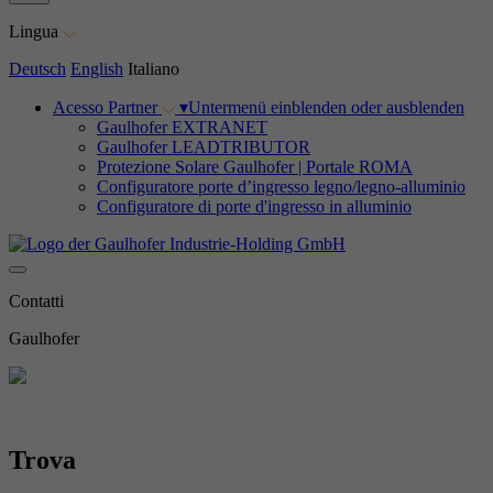
Lingua
Deutsch
English
Italiano
Acesso Partner
▾
Untermenü einblenden oder ausblenden
Gaulhofer EXTRANET
Gaulhofer LEADTRIBUTOR
Protezione Solare Gaulhofer | Portale ROMA
Configuratore porte d’ingresso legno/legno-alluminio
Configuratore di porte d'ingresso in alluminio
Contatti
Gaulhofer
Trova