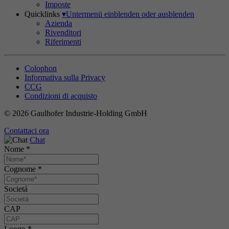
Imposte
Quicklinks
▾
Untermenü einblenden oder ausblenden
Azienda
Rivenditori
Riferimenti
Colophon
Informativa sulla Privacy
CCG
Condizioni di acquisto
© 2026 Gaulhofer Industrie-Holding GmbH
Contattaci ora
Chat
Nome
*
Cognome
*
Societá
CAP
Luogo
*