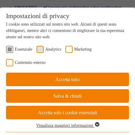
FINESTRE
▾
Untermenü einblenden oder ausblenden
Impostazioni di privacy
Legno
I cookie sono utilizzati sul nostro sito web. Alcuni di questi sono
Prodotto naturale sostenibile uni-co nel suo genere
obbligatori, mentre altri ci consentono di migliorare la tua esperienza
utente sul nostro sito web.
Essenziale
Analytics
Marketing
Legno-Alluminio
Contenuto esterno
All’interno sensazione di natura-lezza, all’esterno
protezione per-fetta
Accetta tutto
PVC
Salva & chiudi
Bilancio ideale costi-benefici
Accetta solo i cookie essenziali
Visualizza maggiori informazioni
Essenziale
PVC-Alluminio