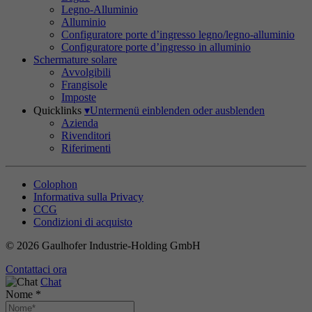
Legno-Alluminio
Alluminio
Configuratore porte d’ingresso legno/legno-alluminio
Configuratore porte d’ingresso in alluminio
Schermature solare
Avvolgibili
Frangisole
Imposte
Quicklinks
▾
Untermenü einblenden oder ausblenden
Azienda
Rivenditori
Riferimenti
Colophon
Informativa sulla Privacy
CCG
Condizioni di acquisto
© 2026 Gaulhofer Industrie-Holding GmbH
Contattaci ora
Chat
Nome
*