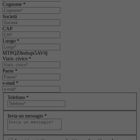
Cognome
*
Societá
CAP
Luogo
*
MTPQZ8edxqn5AV0j
Via/n. civico
*
Paese
*
e-mail
*
Telefono
*
Invia un messagio
*