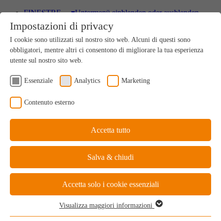
FINESTRE
▾
Untermenü einblenden oder ausblenden
Impostazioni di privacy
Legno
I cookie sono utilizzati sul nostro sito web. Alcuni di questi sono
Prodotto naturale sostenibile uni-co nel suo genere
obbligatori, mentre altri ci consentono di migliorare la tua esperienza
utente sul nostro sito web.
Essenziale
Analytics
Marketing
Legno-Alluminio
Contenuto esterno
All’interno sensazione di natura-lezza, all’esterno
protezione per-fetta
Accetta tutto
PVC
Salva & chiudi
Bilancio ideale costi-benefici
Accetta solo i cookie essenziali
Visualizza maggiori informazioni
Essenziale
PVC-Alluminio